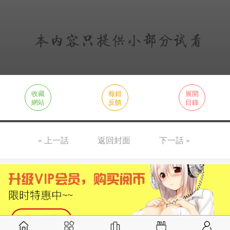
收藏
報錯
展開
網站
反饋
目錄
« 上一話
返回封面
下一話 »