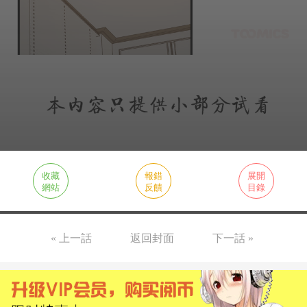
收藏
報錯
展開
網站
反饋
目錄
« 上一話
返回封面
下一話 »