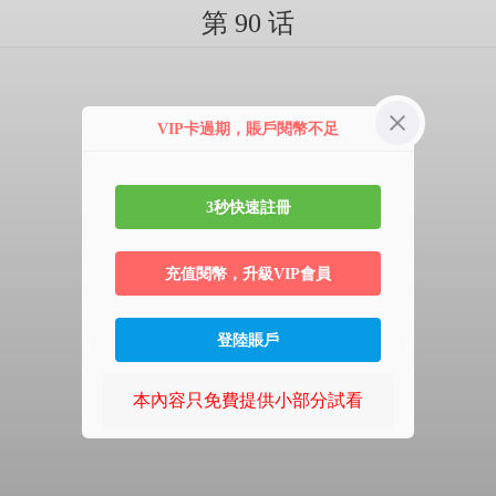
第 90 话
VIP卡過期，賬戶閱幣不足
3秒快速註冊
充值閱幣，升級VIP會員
登陸賬戶
本內容只免費提供小部分試看